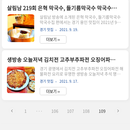
을 내면서도 깊은 맛을 끌어낼 수 있을까 많은 연구
와 시도 끝에 지금의 맛집을 대표하는 메뉴인 김희
살림남 219회 은혁 막국수, 들기름막국수 막국수집 경기 용인 맛집 연락처 위치 어디
진 프랑스 코스 요리 전문점, 전참시 레스토랑 프렌
살림남 방송에 소개된 은혁 막국수, 들기름막국수
치 요리 요리를 완성하게 되었다고 맛집 달인은 말
막국수집 편에서는 경기 용인 맛집이 2021년 9월
하는데, 전지적 참견시점에 소개될 만큼 김희진 프
18일 소개되었는데요! 살림남 219회 은혁 막국수,
랑스 코스 요리 전문점, 전참시 레스토랑 프렌치 요
경기 맛집
2021. 9. 19.
들기름막국수 막국수집 경기 용인 맛집 연락처 위
리 맛집으로 이제 그 명성이 자자합니다. 말할 필요
치 어디 맛집으로 경기 용인에서 잘 알려진 이 식당
도 없이 김희진..
더보기 ››
은 어떻게 하면 재료 본연의 맛을 내면서도 깊은 맛
을 끌어낼 수 있을까 많은 연구와 시도 끝에 지금의
맛집을 대표하는 메뉴인 은혁 막국수, 들기름막국
수 막국수집 요리를 완성하게 되었다고 맛집 달인
생방송 오늘저녁 김치전 고추부추파전 오징어파전 해물파전 경기 광명 맛집 위치 어디
은 말하는데, 살림남에 소개될 만큼 은혁 막국수,
경기 광명에서 김치전 고추부추파전 오징어파전 해
들기름막국수 막국수집 맛집으로 이제 그 명성이
물파전 요리로 유명한 생방송 오늘저녁 추석 명절
자자합니다. 말할 필요도 없이 은혁 막국수, 들기름
이면 빼놓을 수 없는 김치전 고추부추파전 오징어
막국수 막국수집 경기 용인 맛집에서는 정성이 기
경기 맛집
2021. 9. 17.
파전 해물파전 경기 광명 맛집 원조광명할머니빈대
본이죠! 모든 요리에 정성이 꽉 들어차 많은 사람들
떡 편 방송에서 소개되었습니다. 생방송 오늘저녁
에게 은혁 막국수, 들기..
더보기 ››
김치전 고추부추파전 오징어파전 해물파전 경기 광
명 맛집 위치 어디 모든 요리와 반찬에 정성이 꽉 들
어차 많은 사람들에게 경기 광명에서 추석 명절이
면 빼놓을 수 없는 김치전 고추부추파전 오징어파
1
···
106
107
108
109
전 해물파전 음식이 사랑받을 수 밖에 없다고들 하
는데요! 그래서 많은 사람들이 경기 광명에서 추석
명절이면 빼놓을 수 없는 김치전 고추부추파전 오