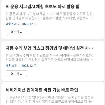
피해 사실을 입증하려면 반드시 신분증 사본이 필요합니다. 또한 쿠
팡 개인정보 보상금 신청에 필요한 주소 증빙 역시 필수 목록에 포함
AI 운용 시그널AI 체험 초보도 바로 활용 팁
되죠. 이 밖에 피해 사실을 구체적으로 적은 설명서와 거래내역 증
이 글은 AI 운용 시그널AI 체험 초보가 바로 활용할 수 있도록 실전
빙을 준비해 두면 좋습니다. 차근차근 체크리스트를 따라가면 ..
팁을 단계별로 제공합니다. 설정부터 실행, 모니터링, 개선까지 한
눈에 파악하고, 빠른 성공으로 자신감을 키우는 데 초점을 맞췄습니
방송 소개
2025. 12. 7.
다. 친근하고 실용적인 안내로 시작부터 끝까지 함께합니다.AI 운용
시그널AI 체험 초보를 위한 준비 단계새로운 도전은 늘 두려움에서
더보기 ››
시작되지만, 준비와 호기심이 힘을 줍니다. AI 운용 시그널AI 체험
를 시작하기 전에 목표를 명확히 세우고, 해결하고 싶은 문제를 구
체적으로 적어 두세요. 작은 목표 하나를 달성하며 자신감을 키우면
실전도 훨씬 편해집니다. 함께 첫 걸음을 내딛어 보죠. 다음 이야기
자동 수익 부업 리스크 점검법 및 예방법 실전 사례 포함
로 넘어가볼까요?AI 운용 시그널AI 체험 더 알아보기환경 설정은
본 글은 자동 수익 부업 리스크를 한 눈에 점검하는 실전 가이드다.
생각보다 간단합니다. 계정 확보, 필요한 데이터..
위험을 예측하고 관리하는 습관으로 수익의 안정성과 지속성을 높
인다. 실전 사례를 통해 배우며, 5~6가지 핵심 체크포인트를 제시한
방송 소개
2025. 12. 7.
다. 지금 바로 적용해 작은 실수마저 줄여보자.자동 수익 부업 리스
크 점검법리스크 식별의 기본 원리자동 수익 부업 리스크를 이해하
더보기 ››
려면 시작점이 명확해야 한다. 초기 수익 모델이 어떤 자원에 의존
하는지, 어떤 외부 변수에 민감한지부터 확인한다. 데이터 흐름을
시각화하고, 의심스러운 부분은 가설로 남겨 두지 말자. 이 과정을
통해 명확한 리스크 포트폴리오를 구성할 수 있다. 다음 섹션에서
네비게이션 업데이트 바뀐 기능 바로 확인
실전 체크리스트로 구체화를 이어가자.자동 수익 부업 리스크 더 알
이 글은 네비게이션 업데이트의 바뀐 기능을 바로 확인하는 방법을
아보기현실적으로 중요한 건 수익이 어떤 순간에 흔들리는지 파악
안내합니다. 다양한 차종의 업데이트 포인트를 구체적으로 제시하
하..