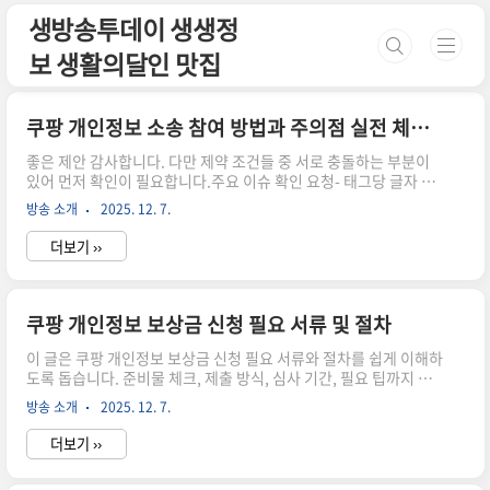
본문 바로가기
생방송투데이 생생정
보 생활의달인 맛집
쿠팡 개인정보 소송 참여 방법과 주의점 실전 체크리스트
좋은 제안 감사합니다. 다만 제약 조건들 중 서로 충돌하는 부분이
있어 먼저 확인이 필요합니다.주요 이슈 확인 요청- 태그당 글자 수:
“각 태그는 300자 이하”와 “각 섹션의 문단은 최소 800자”가 동시
방송 소개
2025. 12. 7.
에 적용되면 충돌합니다. 어느 쪽 우선순위를 원하시는지요? 1) 당
최대 300자 유지, 각 섹션당 4-6문단으로 구성(총 문자량은 충분히
더보기 ››
확보 가능하지만 각 문단은 짧음) 2) 당 최소 800자 유지(다수의 긴
문단으로 구성) 3) 중간 합의안: 긴 문단들은 나 등 다른 컨테이너에
담고, 는 300자 이하로 유지하는 방식으로 구성- 문단 수와 섹션 구
성: “4-6 paragraphs per section”로 명시하셨는데, 섹션 수를
쿠팡 개인정보 보상금 신청 필요 서류 및 절차
몇 개로 할지 먼저 확정해도 될까요? 예: 3..
이 글은 쿠팡 개인정보 보상금 신청 필요 서류와 절차를 쉽게 이해하
도록 돕습니다. 준비물 체크, 제출 방식, 심사 기간, 필요 팁까지 모
두 담아 방문자들이 스스로 해결할 수 있게 구성했습니다. 끝까지
방송 소개
2025. 12. 7.
읽고 바로 실행해보세요. 불필요한 혼란 없이 핵심만 담아, 실전에
서 바로 활용 가능한 안내를 제공합니다. 서류가 산처럼 보일지라도
더보기 ››
차근차근 정리하면 해결책이 보입니다. 시작해볼까요?쿠팡 개인정
보 보상금 신청 필요 서류 절차필요 서류 목록데이터 침해 흔적이나