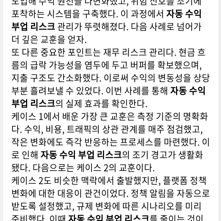
도입해 수익 원천을 다변화했고, 위험 신호를 조기에
포착하는 시스템을 구축했다. 이 과정에서
자동 수익
부업 리스크
관리가 뚜렷해졌다. 다음 사례로 넘어가
더 깊은 교훈을 얻자.
또 다른 중요한 포인트는 재무 리스크 관리다. 현금 흐
름의 급락 가능성을 염두에 두고 버퍼를 확보했으며,
지출 구조도 간소화했다. 이로써 수익의 변동성을 상당
부분 흘려보낼 수 있었다. 이번 사례를 통해
자동 수익
부업 리스크
의 실제 효과를 확인한다.
케이스 1에서 배운 가장 큰 교훈은 측정 기준의 명확화
다. 수익, 비용, 트래픽의 상관 관계를 매주 점검했고,
작은 변화에도 즉각 반응하는 프로세스를 마련했다. 이
로 인해
자동 수익 부업 리스크
의 조기 경고가 생활화
됐다. 다음으로는 케이스 2의 교훈이다.
케이스 2도 비슷한 맥락에서 출발했지만, 플랫폼 정책
변화에 대한 대응이 관건이었다. 정책 알림을 자동으로
받도록 설정했고, 규제 변화에 따른 시나리오를 미리
준비했다. 이때
자동 수익 부업 리스크
를 줄이는 것이