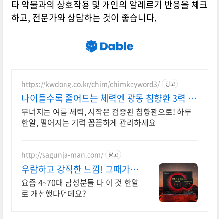
타 약물과의 상호작용 및 개인의 알레르기 반응을 체크
하고, 전문가와 상담하는 것이 좋습니다.
https://kwdong.co.kr/chim/chimkeyword3/
광고
나이들수록 줄어드는 체력엔 광동 침향환 3력 집
중케어!
무너지는 여름 체력, 시작은 검증된 침향환으로! 하루
한알, 떨어지는 기력 꼼꼼하게 관리하세요
http://sagunja-man.com/
광고
우람하고 강직한 느낌! 그때가서
관리? X 지금관리
요즘 4~70대 남성분들 다 이 것 한알
로 개선했다던데요?