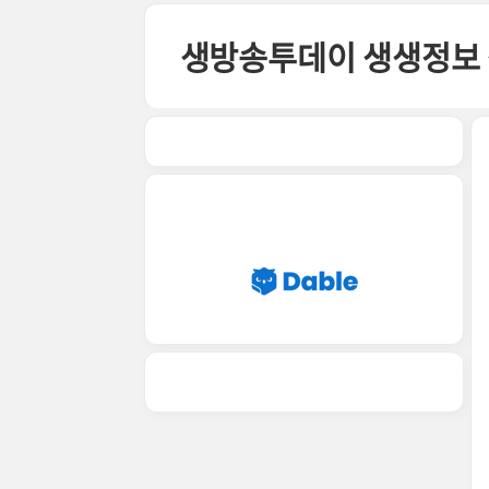
본문 바로가기
생방송투데이 생생정보