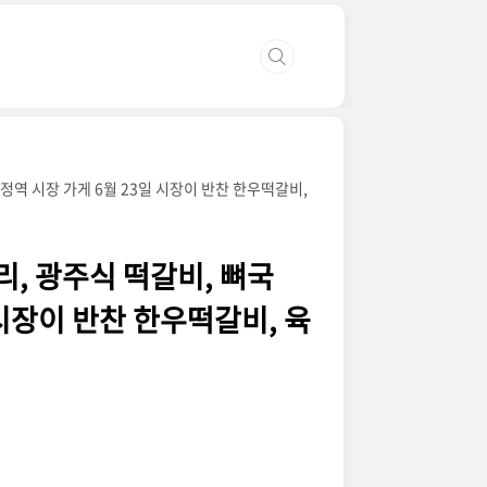
송정역 시장 가게 6월 23일 시장이 반찬 한우떡갈비,
, 광주식 떡갈비, 뼈국
 시장이 반찬 한우떡갈비, 육