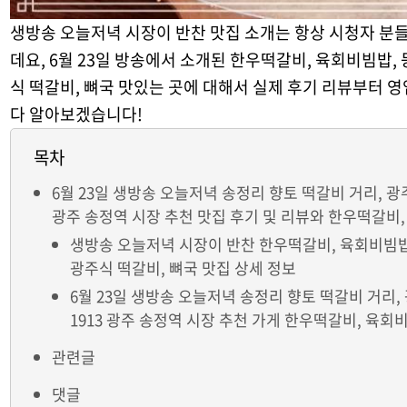
생방송 오늘저녁 시장이 반찬 맛집 소개는 항상 시청자 분
데요, 6월 23일 방송에서 소개된 한우떡갈비, 육회비빔밥,
식 떡갈비, 뼈국 맛있는 곳에 대해서 실제 후기 리뷰부터 영업
다 알아보겠습니다!
목차
6월 23일 생방송 오늘저녁 송정리 향토 떡갈비 거리, 광주
광주 송정역 시장 추천 맛집 후기 및 리뷰와 한우떡갈비,
생방송 오늘저녁 시장이 반찬 한우떡갈비, 육회비빔밥
광주식 떡갈비, 뼈국 맛집 상세 정보
6월 23일 생방송 오늘저녁 송정리 향토 떡갈비 거리,
1913 광주 송정역 시장 추천 가게 한우떡갈비, 육회
관련글
댓글