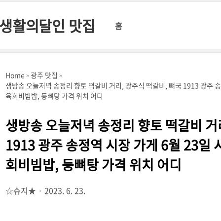
 생활의달인 맛집
홈
Home
광주 맛집
생방송 오늘저녁 송정리 향토 떡갈비 거리, 광주식 떡갈비, 뼈국 1913 광주 
육회비빔밥, 등뼈탕 가격 위치 어디
생방송 오늘저녁 송정리 향토 떡갈비 거리
1913 광주 송정역 시장 가게 6월 23일
회비빔밥, 등뼈탕 가격 위치 어디
☆슈지★
2023. 6. 23.