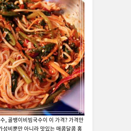
치국수, 골뱅이비빔국수이 이 가격? 가격만
 가성비뿐만 아니라 맛있는 매콤달콤 홍