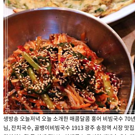
생방송 오늘저녁 오늘 소개한 매콤달콤 홍어 비빔국수 70년 
님, 잔치국수, 골뱅이비빔국수 1913 광주 송정역 시장 맛