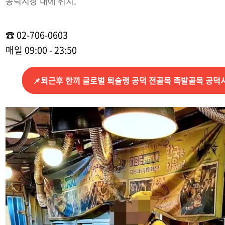
공덕시장 내에 위치.
☎ 02-706-0603
매일 09:00 - 23:50
📌퇴근후 한끼 글로벌 퇴슐랭 공덕 전골목 족발골목 공덕