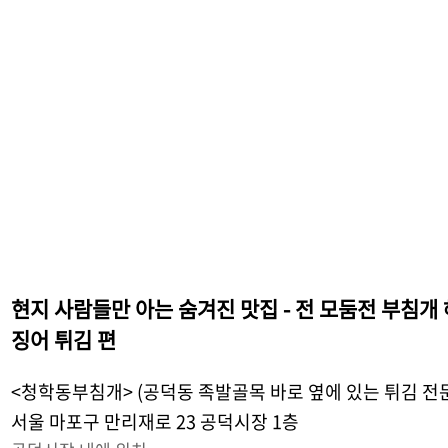
현지 사람들만 아는 숨겨진 맛집 - 전 모둠전 부침개
징어 튀김 편
<청학동부침개> (공덕동 족발골목 바로 옆에 있는 튀김 전
서울 마포구 만리재로 23 공덕시장 1층