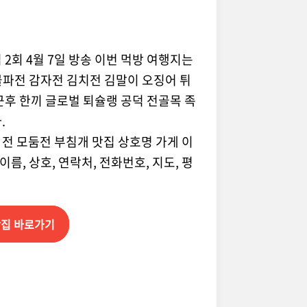
2회 4월 7일 방송 이번 먹방 여행지는
물파전 감자전 김치전 김말이 오징어 튀
퇴근후 한끼 글로벌 퇴슐랭 공덕 전골목 족
.
전 모둠전 부침개 맛집 상호명 가게 이
름, 상호, 연락처, 전화번호, 지도, 평
 맛집 바로가기